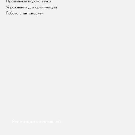
Правильная подача звука
Упражнения для артикуляции
Работа с интонацией
Репетиции спектаклей